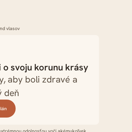
i o svoju korunu krásy
y, aby boli zdravé a
ý deň
plán
je extrémnou odolnosťou voči akémukoľvek