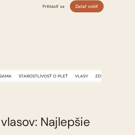
Prihlásiť sa
Začať cvičiť
 SAMA
STAROSTLIVOSŤ O PLEŤ
VLASY
ZDRAVÝ ŽIVOTNÝ Š
 vlasov: Najlepšie