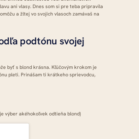
avu ani vlasy. Dnes som si pre teba pripravila
 pomôžu a žltej vo svojich vlasoch zamávaš na
odľa podtónu svojej
že byť s blond krásna. Kľúčovým krokom je
nu pleti. Prinášam ti krátkeho sprievodcu,
je výber akéhokoľvek odtieňa blond)