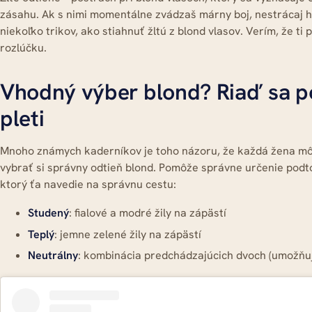
zásahu. Ak s nimi momentálne zvádzaš márny boj, nestrácaj hl
niekoľko trikov, ako stiahnuť žltú z blond vlasov. Verím, že ti
rozlúčku.
Vhodný výber blond? Riaď sa p
pleti
Mnoho známych kaderníkov je toho názoru, že každá žena mô
vybrať si správny odtieň blond. Pomôže správne určenie podtó
ktorý ťa navedie na správnu cestu:
Studený
: fialové a modré žily na zápästí
Teplý
: jemne zelené žily na zápästí
Neutrálny
: kombinácia predchádzajúcich dvoch (umožňu