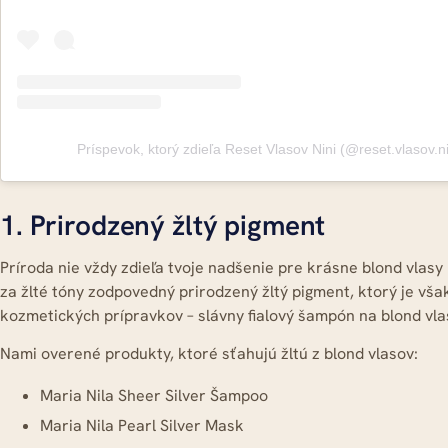
Príspevok, ktorý zdieľa Reset Vlasov Nini (@reset.vlasov.ni
1. Prirodzený žltý pigment
Príroda nie vždy zdieľa tvoje nadšenie pre krásne blond vlasy
za žlté tóny zodpovedný prirodzený žltý pigment, ktorý je vš
kozmetických prípravkov – slávny fialový šampón na blond v
Nami overené produkty, ktoré sťahujú žltú z blond vlasov:
Maria Nila Sheer Silver Šampoo
Maria Nila Pearl Silver Mask