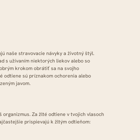
l
ú naše stravovacie návyky a životný štýl.
lad s užívaním niektorých liekov alebo so
dobrým krokom obrátiť sa na svojho
té odtiene sú príznakom ochorenia alebo
odzeným javom.
 organizmus. Za žlté odtiene v tvojich vlasoch
jčastejšie prispievajú k žltým odtieňom: