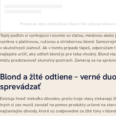
Príspevok, ktorý zdieľa Reset Vlasov Nini (@reset.vlasov.ni
Teplý podtón si vynikajúco rozumie so zlatou, medovou alebo
vynikne s platinovou, ružovou a striebornou blond. Samozrejm
v skutočnosti siahnuť. Ak v tomto prípade tápeš, odporúčam t
najlepšie určiť, aký odtieň blond je pre teba vhodný. Blond vla
môžu predstavovať skutočný postrach. Zameraj sa na správnu
Blond a žlté odtiene – verné du
sprevádzať
Existuje hneď niekoľko dôvodov, prečo tvoje vlasy získavajú žl
iných si zas musíš zavolať na pomoc produkty určené na staros
najčastejšie dôvody, ktoré sú zodpovedné za žlté tóny v blond