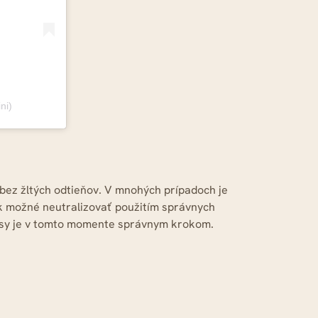
ni)
 bez žltých odtieňov. V mnohých prípadoch je
ak možné neutralizovať použitím správnych
lasy je v tomto momente správnym krokom.