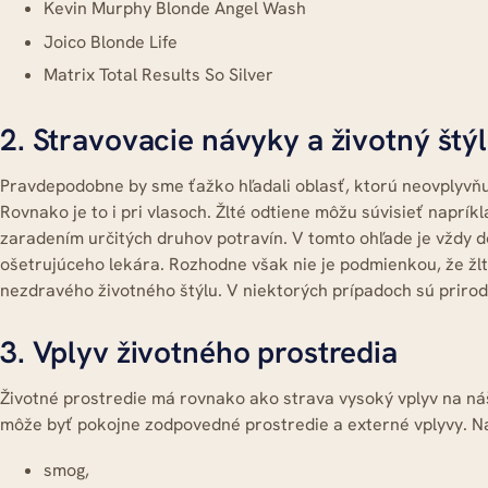
Kevin Murphy Blonde Angel Wash
Joico Blonde Life
Matrix Total Results So Silver
2. Stravovacie návyky a životný štý
Pravdepodobne by sme ťažko hľadali oblasť, ktorú neovplyvňuj
Rovnako je to i pri vlasoch. Žlté odtiene môžu súvisieť naprík
zaradením určitých druhov potravín. V tomto ohľade je vždy 
ošetrujúceho lekára. Rozhodne však nie je podmienkou, že žl
nezdravého životného štýlu. V niektorých prípadoch sú prir
3. Vplyv životného prostredia
Životné prostredie má rovnako ako strava vysoký vplyv na náš
môže byť pokojne zodpovedné prostredie a externé vplyvy. Na
smog,