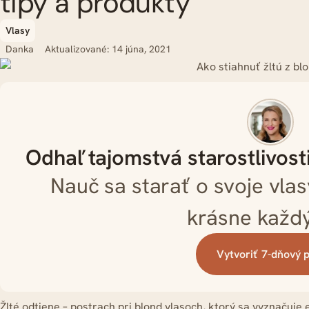
tipy a produkty
Vlasy
Danka
Aktualizované: 14 júna, 2021
Odhaľ tajomstvá starostlivost
Nauč sa starať o svoje vlas
krásne každ
Vytvoriť 7-dňový 
Žlté odtiene – postrach pri blond vlasoch, ktorý sa vyznaču