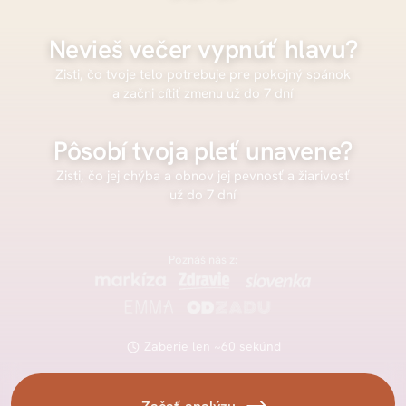
Nevieš večer vypnúť hlavu?
Zisti, čo tvoje telo potrebuje pre pokojný spánok
a začni cítiť zmenu už do 7 dní
Pôsobí tvoja pleť unavene?
Zisti, čo jej chýba a obnov jej pevnosť a žiarivosť
už do 7 dní
Poznáš nás z:
Zaberie len ~60 sekúnd