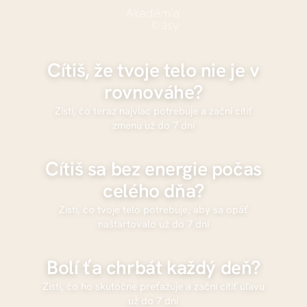
Cítiš, že tvoje telo nie je v
rovnováhe?
Zisti, čo teraz najviac potrebuje a začni cítiť
zmenu už do 7 dní
Cítiš sa bez energie počas
celého dňa?
Zisti, čo tvoje telo potrebuje, aby sa opäť
naštartovalo už do 7 dní
Bolí ťa chrbát každý deň?
Zisti, čo ho skutočne preťažuje a začni cítiť úľavu
už do 7 dní